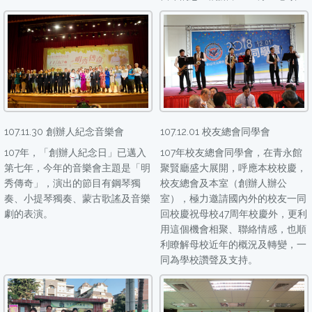
107.11.30 創辦人紀念音樂會
107.12.01 校友總會同學會
107年，「創辦人紀念日」已邁入
107年校友總會同學會，在青永館
第七年，今年的音樂會主題是「明
聚賢廳盛大展開，呼應本校校慶，
秀傳奇」，演出的節目有鋼琴獨
校友總會及本室（創辦人辦公
奏、小提琴獨奏、蒙古歌謠及音樂
室），極力邀請國內外的校友一同
劇的表演。
回校慶祝母校47周年校慶外，更利
用這個機會相聚、聯絡情感，也順
利瞭解母校近年的概況及轉變，一
同為學校讚聲及支持。