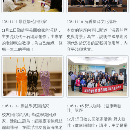
106.11.11 勤益學苑回娘家
106.11.18 沉香探源文化講座
11月11日勤益學苑回娘家的活動，
本次的講座內容以闡述「沉香的歷
主要是現代玉石繩結創作，由專業
史與背景」為主，說明中國早期各
的老師親自教導，為自己編織一條
朝代對於沉香的記載與使用等，內
獨一無二的手鍊！
容平淺卻紮實。
106.12.02 勤益學苑回娘家
106.12.16 野夫咖啡（健康喝咖
啡）講座
校友回娘家活動-勤益學苑回娘
12月16日校友回娘家活動-野夫咖
家，活動主題為：貓頭鷹項鍊繩結
啡（健康喝咖啡）講座，主要是搭
編織課程，在羅浮群友會黃海境老