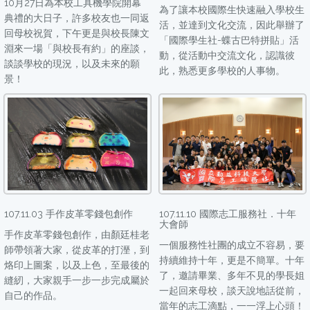
10月27日為本校工具機學院開幕
為了讓本校國際生快速融入學校生
典禮的大日子，許多校友也一同返
活，並達到文化交流，因此舉辦了
回母校祝賀，下午更是與校長陳文
「國際學生社-蝶古巴特拼貼」活
淵來一場「與校長有約」的座談，
動，從活動中交流文化，認識彼
談談學校的現況，以及未來的願
此，熟悉更多學校的人事物。
景！
107.11.03 手作皮革零錢包創作
107.11.10 國際志工服務社．十年
大會師
手作皮革零錢包創作，由顏廷桂老
一個服務性社團的成立不容易，要
師帶領著大家，從皮革的打溼，到
持續維持十年，更是不簡單。十年
烙印上圖案，以及上色，至最後的
了，邀請畢業、多年不見的學長姐
縫紉，大家親手一步一步完成屬於
一起回來母校，談天說地話從前，
自己的作品。
當年的志工滴點，一一浮上心頭！