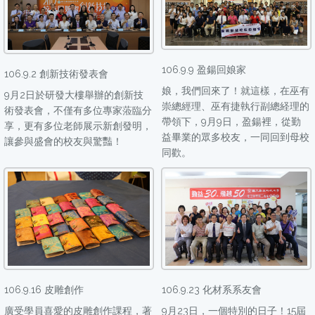
106.9.9 盈鍚回娘家
106.9.2 創新技術發表會
娘，我們回來了！就這樣，在巫有
9月2日於研發大樓舉辦的創新技
崇總經理、巫有捷執行副總経理的
術發表會，不僅有多位專家蒞臨分
帶領下，9月9日，盈鍚裡，從勤
享，更有多位老師展示新創發明，
益畢業的眾多校友，一同回到母校
讓參與盛會的校友與驚豔！
同歡。
106.9.16 皮雕創作
106.9.23 化材系系友會
廣受學員喜愛的皮雕創作課程，著
9月23日，一個特別的日子！15屆