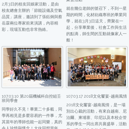
2月3日的校友回娘家活動，是由
就在幾位老師的號召下，不到一星
校友總會主辦的「節能設備及空氣
期的時間，化材紡織專班的畢業同
品質」講座，邀請到了張鈺炯與蔡
學，就在3月3日這天，齊聚在一
岳霖兩位專家前來演講，內容精
起，分享畢業後，社會工作與生活
彩，現場互動也非常熱絡。
的點滴，師生間的互動就像家人一
般！
107.03.10 第20屆機械科自控組壬
107.03.17 2018文化饗宴-越南風情
班同學會
2018文化饗宴-越南風情，是一場
同學好久不見！畢業二十多載，同
別出心裁的活動，有來自越南、尼
學再相見是多麼容易的一件事，尤
泊爾、柬埔寨、印尼以及本校企管
其當年的導師也能一起同樂，真的
系的學生一同出席共襄盛舉，活動
令人珍惜與懷念！大伙回想當年，