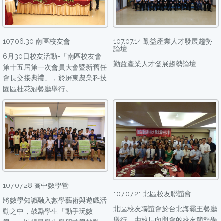
107.06.30 南區校友會
107.07.14 勤益產業人才發展趨勢
論壇
6月30日校友活動-「南區校友會
勤益產業人才發展趨勢論壇
第十五屆第一次會員大會暨新舊任
會長交接典禮」，於屏東農業科技
園區桂花冠餐廳舉行。
107.07.28 高中數學營
107.07.21 北區校友聯誼會
將數學知識融入數學藝術與遊戲活
北區校友聯誼會於台北海霸王餐廳
動之中，鼓勵學生「動手玩數
舉行，由校長向與會的校友簡報學