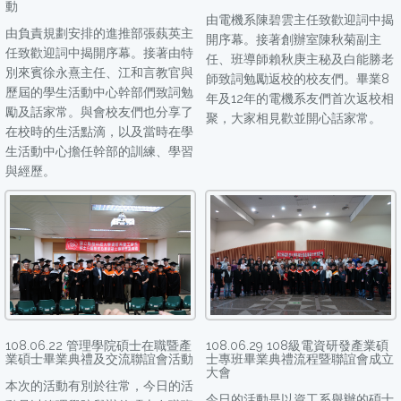
動
由電機系陳碧雲主任致歡迎詞中揭
由負責規劃安排的進推部張蓺英主
開序幕。接著創辦室陳秋菊副主
任致歡迎詞中揭開序幕。接著由特
任、班導師賴秋庚主秘及白能勝老
別來賓徐永熹主任、江和言教官與
師致詞勉勵返校的校友們。畢業8
歷屆的學生活動中心幹部們致詞勉
年及12年的電機系友們首次返校相
勵及話家常。與會校友們也分享了
聚，大家相見歡並開心話家常。
在校時的生活點滴，以及當時在學
生活動中心擔任幹部的訓練、學習
與經歷。
108.06.22 管理學院碩士在職暨產
108.06.29 108級電資研發產業碩
業碩士畢業典禮及交流聯誼會活動
士專班畢業典禮流程暨聯誼會成立
大會
本次的活動有別於往常，今日的活
今日的活動是以資工系舉辦的碩士