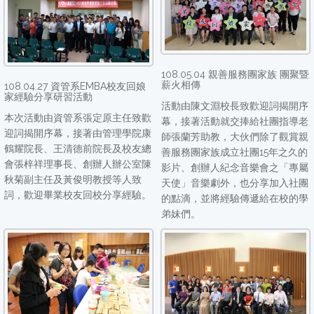
108.05.04 親善服務團家族 團聚暨
薪火相傳
108.04.27 資管系EMBA校友回娘
家經驗分享研習活動
活動由陳文淵校長致歡迎詞揭開序
本次活動由資管系張定原主任致歡
幕，接著活動就交捧給社團指導老
迎詞揭開序幕，接著由管理學院康
師張蘭芳助教，大伙們除了觀賞親
鶴耀院長、王清德前院長及校友總
善服務團家族成立社團15年之久的
會張梓祥理事長、創辦人辦公室陳
影片、創辦人紀念音樂會之「專屬
秋菊副主任及黃俊明教授等人致
天使」音樂劇外，也分享加入社團
詞，歡迎畢業校友回校分享經驗。
的點滴，並將經驗傳遞給在校的學
弟妹們。