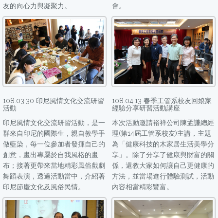
友的向心力與凝聚力。
會。
108.03.30 印尼風情文化交流研習
108.04.13 春季工管系校友回娘家
活動
經驗分享研習活動講座
印尼風情文化交流研習活動，是一
本次活動邀請裕祥公司陳孟謙總經
群來自印尼的國際生，親自教學手
理(第14屆工管系校友)主講，主題
做藍染，每一位參加者發揮自己的
為「健康科技的木家居生活美學分
創意，畫出專屬於自我風格的畫
享」。除了分享了健康與財富的關
布；接著更帶來當地精彩風俗戲劇
係，還教大家如何讓自己更健康的
舞蹈表演，透過活動當中，介紹著
方法，並當場進行體驗測試，活動
印尼節慶文化及風俗民情。
內容相當精彩豐富。