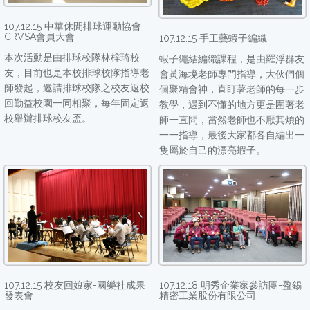
107.12.15 中華休閒排球運動協會
CRVSA會員大會
107.12.15 手工藝蝦子編織
本次活動是由排球校隊林梓琦校
蝦子繩結編織課程，是由羅浮群友
友，目前也是本校排球校隊指導老
會黃海境老師專門指導，大伙們個
師發起，邀請排球校隊之校友返校
個聚精會神，直盯著老師的每一步
回勤益校園一同相聚，每年固定返
教學，遇到不懂的地方更是圍著老
校舉辦排球校友盃。
師一直問，當然老師也不厭其煩的
一一指導，最後大家都各自編出一
隻屬於自己的漂亮蝦子。
107.12.15 校友回娘家-國樂社成果
107.12.18 明秀企業家參訪團-盈錫
發表會
精密工業股份有限公司