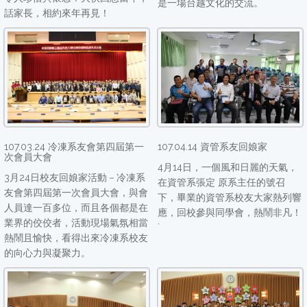
是一場台越文化的交流。
話家長，相約來年再見！
107.03.24 冷凍系友會第四屆第一
107.04.14 資管系友回娘家
次會員大會
4月14日，一個風和日麗的天氣，
3月24日校友回娘家活動－冷凍系
在資管系張定 原系主任的號召
友會第四屆第一次會員大會，與會
下，畢業的資管系校友大家熱列響
人員達一百多位，而且各個都是在
應，回校參與同學會，熱鬧非凡！
業界的佼佼者，活動現場氣氛相當
`
熱鬧且愉快，看得出來冷凍系校友
的向心力與凝聚力。