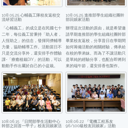
108.05.25 心輔義工隊校友返校交
108.05.25 進推部學生組織社團幹
流研習活動
部回娘家活動
「心輔義工」的成立是在民國七十
辦理這次活動的原由，就是希望邀
二年，每位義工皆秉持「助人者，
請早期進推部的學生組織社團幹部
人恆助之」的信念，發揮同儕輔導
畢業校友返校，分享昔日在學期間
力量，協助輔導工作。活動當日不
如何籌備活動的相關經驗，傳承給
只是交流分享外，還安排手作體驗
在校的學弟妹。而為了不讓活動只
課-「療癒植栽DIY」的活動，可以
是單純的經驗分享，也配合即將到
動動手作出屬於自己的小盆栽。
來的端午節，還安排香包製作。
108.06.15 『日間部學生活動中心
108.06.22 『電機工程系友
幹部之回首一甲子』校友回娘家活
96/100級校友回娘家』活動