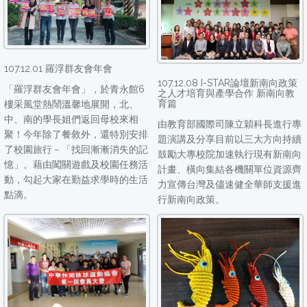
107.12.01 羅浮群友會年會
107.12.08 I-STAR論壇新南向政策
「羅浮群友會年會」，於青永館6
之人才培育與產學合作 新南向教
育篇
樓采風堂熱鬧溫馨地展開，北、
中、南的學長姐們返回母校來相
由教育部國際司陳立穎科長進行專
聚！今年除了餐敘外，還特別安排
題演講及分享目前以三大方向持續
了校園旅行－「找回漸漸消失的記
鼓勵大專校院加速執行現有新南向
憶」。藉由闖關遊戲及校園任務活
計畫、橫向集結各機關單位資源齊
動，勾起大家在勤益求學時的生活
力宣傳台灣及儘速健全華師支援進
點滴。
行新南向政策。