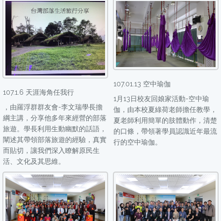
107.01.13 空中瑜伽
107.1.6 天涯海角任我行
1月13日校友回娘家活動-空中瑜
，由羅浮群群友會-李文瑞學長擔
伽，由本校夏綠荷老師擔任教學，
綱主講，分享他多年來經營的部落
夏老師利用簡單的肢體動作，清楚
旅遊。學長利用生動幽默的話語，
的口條，帶領著學員認識近年最流
闡述其帶領部落旅遊的經驗，真實
行的空中瑜伽。
而貼切，讓我們深入瞭解原民生
活、文化及其思維。