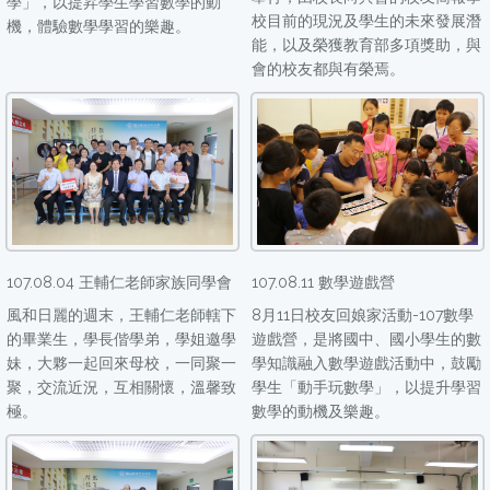
學」，以提昇學生學習數學的動
校目前的現況及學生的未來發展潛
機，體驗數學學習的樂趣。
能，以及榮獲教育部多項獎助，與
會的校友都與有榮焉。
107.08.04 王輔仁老師家族同學會
107.08.11 數學遊戲營
風和日麗的週末，王輔仁老師轄下
8月11日校友回娘家活動-107數學
的畢業生，學長偕學弟，學姐邀學
遊戲營，是將國中、國小學生的數
妹，大夥一起回來母校，一同聚一
學知識融入數學遊戲活動中，鼓勵
聚，交流近況，互相關懷，溫馨致
學生「動手玩數學」，以提升學習
極。
數學的動機及樂趣。