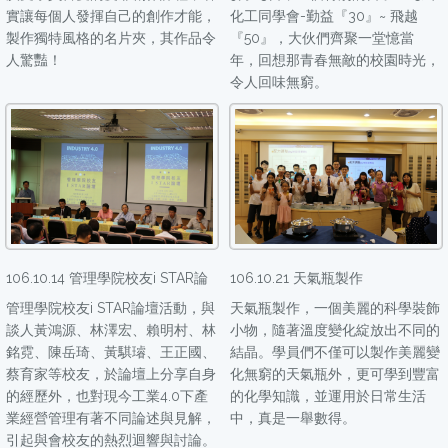
實讓每個人發揮自己的創作才能，
化工同學會-勤益『30』~ 飛越
製作獨特風格的名片夾，其作品令
『50』，大伙們齊聚一堂憶當
人驚豔！
年，回想那青春無敵的校園時光，
令人回味無窮。
106.10.14 管理學院校友i STAR論
106.10.21 天氣瓶製作
管理學院校友i STAR論壇活動，與
天氣瓶製作，一個美麗的科學裝飾
談人黃鴻源、林澤宏、賴明村、林
小物，隨著溫度變化綻放出不同的
銘霓、陳岳琦、黃騏璿、王正國、
結晶。學員們不僅可以製作美麗變
蔡育家等校友，於論壇上分享自身
化無窮的天氣瓶外，更可學到豐富
的經歷外，也對現今工業4.0下產
的化學知識，並運用於日常生活
業經營管理有著不同論述與見解，
中，真是一舉數得。
引起與會校友的熱烈迴響與討論。