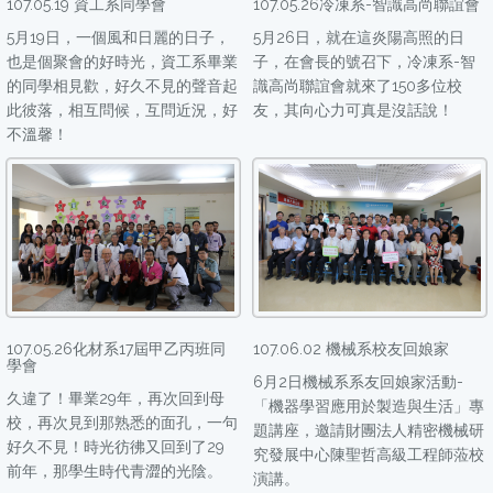
107.05.19 資工系同學會
107.05.26冷凍系-智識高尚聯誼會
5月19日，一個風和日麗的日子，
5月26日，就在這炎陽高照的日
也是個聚會的好時光，資工系畢業
子，在會長的號召下，冷凍系-智
的同學相見歡，好久不見的聲音起
識高尚聯誼會就來了150多位校
此彼落，相互問候，互問近況，好
友，其向心力可真是沒話說！
不溫馨！
107.05.26化材系17屆甲乙丙班同
107.06.02 機械系校友回娘家
學會
6月2日機械系系友回娘家活動-
久違了！畢業29年，再次回到母
「機器學習應用於製造與生活」專
校，再次見到那熟悉的面孔，一句
題講座，邀請財團法人精密機械研
好久不見！時光彷彿又回到了29
究發展中心陳聖哲高級工程師蒞校
前年，那學生時代青澀的光陰。
演講。