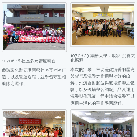
107.06.23 樂齡大學回娘家-沉香文
化探源
107.06.16 社區多元講座研習
本次的活動，主要是從沉香的歷史
參訪彰化縣鹿港南勢社區其社區再
與背景及沉香之作用與功效的瞭
造，以及營運過程，並學習守望相
解，到沉香對腦波與氣場影響之體
助隊之運作。
驗，以及現場學習調配油品及運用
沉香製作乳液，從中體會沉香可以
應用生活化的手作學習歷程。