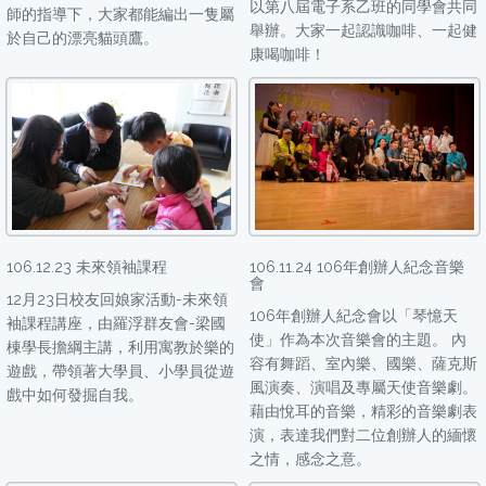
以第八屆電子系乙班的同學會共同
師的指導下，大家都能編出一隻屬
舉辦。大家一起認識咖啡、一起健
於自己的漂亮貓頭鷹。
康喝咖啡！
106.12.23 未來領袖課程
106.11.24 106年創辦人紀念音樂
會
12月23日校友回娘家活動-未來領
106年創辦人紀念會以「琴憶天
袖課程講座，由羅浮群友會-梁國
使」作為本次音樂會的主題。 內
棟學長擔綱主講，利用寓教於樂的
容有舞蹈、室內樂、國樂、薩克斯
遊戲，帶領著大學員、小學員從遊
風演奏、演唱及專屬天使音樂劇。
戲中如何發掘自我。
藉由悅耳的音樂，精彩的音樂劇表
演，表達我們對二位創辦人的緬懷
之情，感念之意。