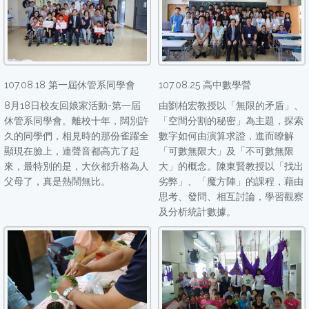
107.08.18 第一屆休管系同學會
107.08.25 高中數學營
8月18日校友回娘家活動-第一屆
由劉柏宏教授以「無限的矛盾」、
休管系同學會。離校十年，闊別許
「空間分割的秘密」為主題，探索
久的同學們，相見時的那份雀躍全
數字如何由演算求證，進而瞭解
顯現在臉上，連聲音都高亢了起
「可數無限大」及「不可數無限
來，最特別的是，大伙都升格為人
大」的概念。陳東賢教授以「找出
父母了，真是熱鬧無比。
劣弊」、「魔方陣」的課程，藉由
思考、發問、相互討論，學習觀察
及分析統計數據。