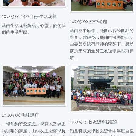
107.09.01 怡然自得•生活花藝
107.09.08 空中瑜珈
藉由生活花藝陶冶身心靈，優化我
藉由空中瑜珈，能自己聆聽自我的
們的生活型態。
聲音，體驗身心飛翔的深層舒展，
由專業夏綠荷老師的帶領下，感受
前所未有的全身血液循環與壓力釋
放。
107.09.08 咖啡講座
107.09.15 校友總會聯誼會
一場能夠讓您認識、學習以及健康
喝咖啡的講座，由校友王念榕學長
勤益科技大學校友總會本年度自強