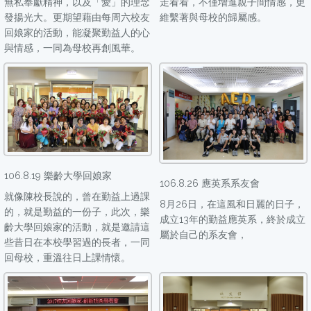
無私奉獻精神，以及「愛」的理念
走看看，不僅增進親子間情感，更
發揚光大。更期望藉由每周六校友
維繫著與母校的歸屬感。
回娘家的活動，能凝聚勤益人的心
與情感，一同為母校再創風華。
106.8.19 樂齡大學回娘家
106.8.26 應英系系友會
就像陳校長說的，曾在勤益上過課
8月26日，在這風和日麗的日子，
的，就是勤益的一份子，此次，樂
成立13年的勤益應英系，終於成立
齡大學回娘家的活動，就是邀請這
屬於自己的系友會，
些昔日在本校學習過的長者，一同
回母校，重溫往日上課情懷。