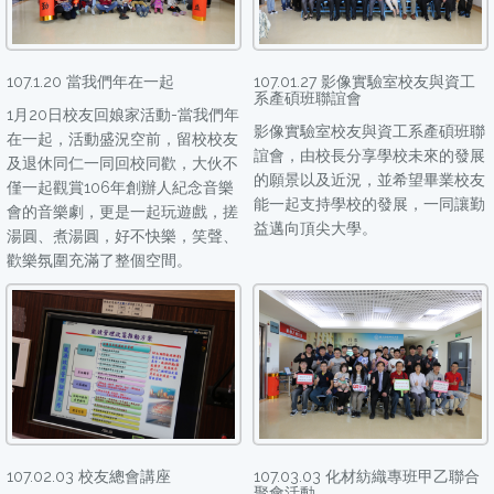
107.1.20 當我們年在一起
107.01.27 影像實驗室校友與資工
系產碩班聯誼會
1月20日校友回娘家活動-當我們年
影像實驗室校友與資工系產碩班聯
在一起，活動盛況空前，留校校友
誼會，由校長分享學校未來的發展
及退休同仁一同回校同歡，大伙不
的願景以及近況，並希望畢業校友
僅一起觀賞106年創辦人紀念音樂
能一起支持學校的發展，一同讓勤
會的音樂劇，更是一起玩遊戲，搓
益邁向頂尖大學。
湯圓、煮湯圓，好不快樂，笑聲、
歡樂氛圍充滿了整個空間。
107.02.03 校友總會講座
107.03.03 化材紡織專班甲乙聯合
聚會活動