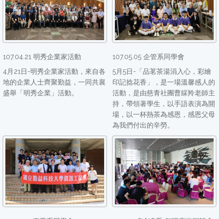
107.04.21 明秀企業家活動
107.05.05 企管系同學會
4月21日-明秀企業家活動，來自各
5月5日-「品茗茶湯涓入心，彩繪
地的企業人士齊聚勤益，一同共襄
印記捻花香」，是一場溫馨感人的
盛舉「明秀企業」活動。
活動，是由慈青社團曹綵羚老師主
持，帶領著學生，以手語表演為開
場，以一杯熱茶為感恩，感恩父母
為我們付出的辛勞。