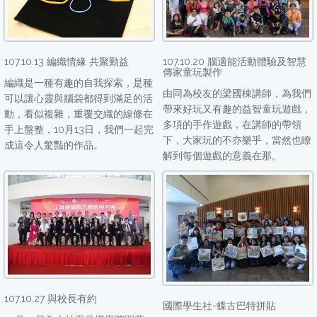
107.10.13 編織情緣 共聚勤益
107.10.20 腦適能活動體驗及智慧
傳家童玩製作
編織是一種有趣的自我探索，是種
由同為校友的梁國棟講師，為我們
可以讓心靈與腦袋都得到滿足的活
帶來好玩又有趣的益智童玩遊戲，
動，看似複雜，重覆交織的線條在
多項的手作遊戲，在講師的帶領
手上盤整，10月13日，我們一起完
下，大家玩的不亦樂乎，當然也瞭
成這令人驚豔的作品。
解到每個遊戲的意義在那。
107.10.27 與校長有約
國際學生社-蝶古巴特拼貼