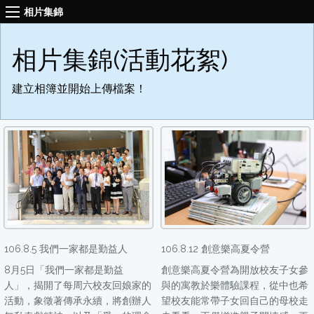
相片集錦
相片集錦(活動花絮)
建立相簿並開始上傳檔案！
106.8.5 我們一家都是勤益人
106.8.12 創意樂高夏令營
8月5日「我們一家都是勤益
創意樂高夏令營為開放校友子女參
人」，揭開了每周六校友回娘家的
與的寓教於樂體驗課程，從中也希
活動，象徵著傳承永續，將創辦人
望校友能常帶子女回自己的母校走