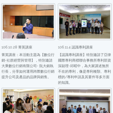
106.10.28 菁英講座
106.11.4 認識專利講座
菁英講座：本活動主題為【數位行
【認識專利講座】特別邀請了亞律
銷-社群經營與管理】，特別邀請
國際專利商標聯合事務所專利部資
大乘數位行銷有限公司- 阮大銘執
深副理-邱昭中，為大家講述無所
行長，分享如何運用跨際數位行銷
不在的專利，像是專利種類、專利
提升公司及產品的品牌與銷售。
標的/專利申請及其要件等多方面
的知識。