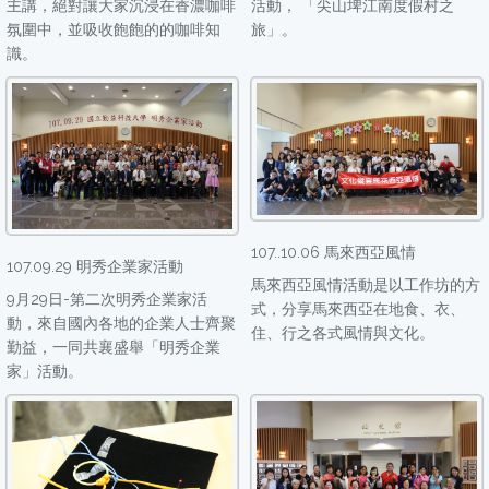
主講，絕對讓大家沉浸在香濃咖啡
活動， 「尖山埤江南度假村之
氛圍中，並吸收飽飽的的咖啡知
旅」。
識。
107..10.06 馬來西亞風情
107.09.29 明秀企業家活動
馬來西亞風情活動是以工作坊的方
9月29日-第二次明秀企業家活
式，分享馬來西亞在地食、衣、
動，來自國內各地的企業人士齊聚
住、行之各式風情與文化。
勤益，一同共襄盛舉「明秀企業
家」活動。