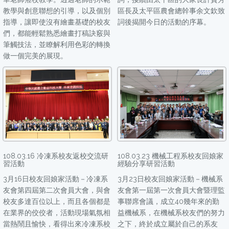
教學與創意聯想的引導，以及個別
區長及太平區農會總幹事余文欽致
指導，讓即使沒有繪畫基礎的校友
詞後揭開今日的活動的序幕。
們，都能輕鬆熟悉繪畫打稿訣竅與
筆觸技法，並瞭解利用色彩的轉換
做一個完美的展現。
108.03.16 冷凍系校友返校交流研
108.03.23 機械工程系校友回娘家
習活動
經驗分享研習活動
3月16日校友回娘家活動－冷凍系
3月23日校友回娘家活動－機械系
友會第四屆第二次會員大會，與會
友會第一屆第一次會員大會暨理監
校友多達百位以上，而且各個都是
事聯席會議，成立40幾年來的勤
在業界的佼佼者，活動現場氣氛相
益機械系，在機械系校友們的努力
當熱鬧且愉快，看得出來冷凍系校
之下，終於成立屬於自己的系友