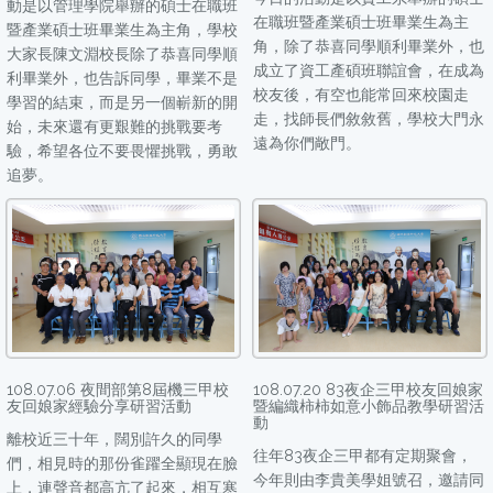
動是以管理學院舉辦的碩士在職班
在職班暨產業碩士班畢業生為主
暨產業碩士班畢業生為主角，學校
角，除了恭喜同學順利畢業外，也
大家長陳文淵校長除了恭喜同學順
成立了資工產碩班聯誼會，在成為
利畢業外，也告訴同學，畢業不是
校友後，有空也能常回來校園走
學習的結束，而是另一個嶄新的開
走，找師長們敘敘舊，學校大門永
始，未來還有更艱難的挑戰要考
遠為你們敞門。
驗，希望各位不要畏懼挑戰，勇敢
追夢。
108.07.06 夜間部第8屆機三甲校
108.07.20 83夜企三甲校友回娘家
友回娘家經驗分享研習活動
暨編織柿柿如意小飾品教學研習活
動
離校近三十年，闊別許久的同學
往年83夜企三甲都有定期聚會，
們，相見時的那份雀躍全顯現在臉
今年則由李貴美學姐號召，邀請同
上，連聲音都高亢了起來，相互寒