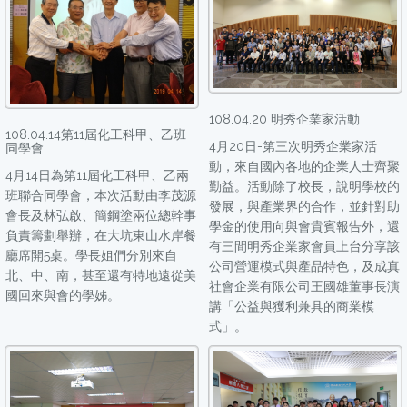
108.04.20 明秀企業家活動
108.04.14第11屆化工科甲、乙班
4月20日-第三次明秀企業家活
同學會
動，來自國內各地的企業人士齊聚
4月14日為第11屆化工科甲、乙兩
勤益。活動除了校長，說明學校的
班聯合同學會，本次活動由李茂源
發展，與產業界的合作，並針對助
會長及林弘啟、簡鋼塗兩位總幹事
學金的使用向與會貴賓報告外，還
負責籌劃舉辦，在大坑東山水岸餐
有三間明秀企業家會員上台分享該
廳席開5桌。學長姐們分別來自
公司營運模式與產品特色，及成真
北、中、南，甚至還有特地遠從美
社會企業有限公司王國雄董事長演
國回來與會的學姊。
講「公益與獲利兼具的商業模
式」。