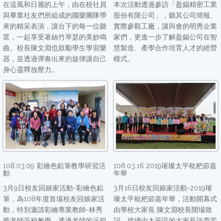
在這風和日麗的上午，由在校社員
本次活動透過參訪「盈錫精密工業
與畢業社友們所組成的國樂團隊帶
股份有限公司」，聽其公司簡報、
來的精采表演，讓台下的每一位聽
實際參觀工廠，讓與會的明秀企業
眾，一起享受著絲竹琴瑟的美妙鳴
家們，更進一步了解盈錫公司在智
曲。校長陳文淵也鼓勵學生學習樂
慧製造、產學合作培育人才的經營
器，並透過彈奏出來的旋律讓自己
模式。
身心靈釋放壓力。
108.03.09 彩繪色鉛筆教學研習活
108.03.16 2019璀璨太平枇杷節嘉
動
年華
3月9日校友回娘家活動-彩繪色鉛
3月16日校友回娘家活動-2019璀
筆，為108年度首場校友回娘家活
璨太平枇杷節嘉年華，活動開幕式
動，特別邀請彩繪專業教師-林秀
由學校大家長 陳文淵校長開場致
華老師蒞校教學。透過老師的示範
詞，接續由太平區的大家長許貴芳